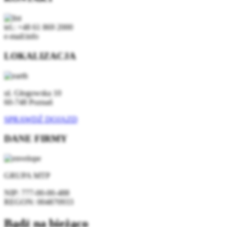
tel.: +48 61 869 2000
e-mail:info
LOKALIZACJA
ul. Głogowska 10
60-748 Poznań
SPRAWDŹ DOJAZD
DANE FIRMY
GRUPA MTP
NIP:
777-00-00-488
REGON:
004870933
Bądź na bieżąco