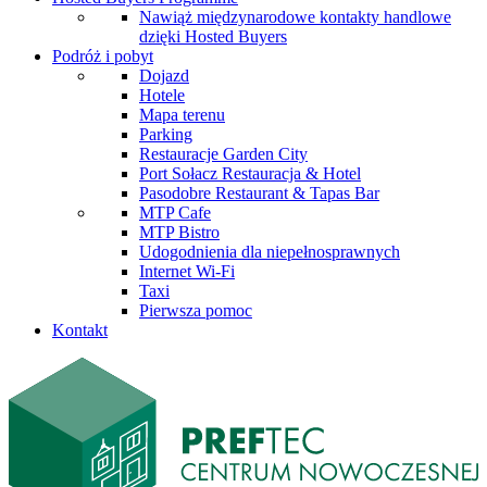
Nawiąż międzynarodowe kontakty handlowe
dzięki Hosted Buyers
Podróż i pobyt
Dojazd
Hotele
Mapa terenu
Parking
Restauracje Garden City
Port Sołacz Restauracja & Hotel
Pasodobre Restaurant & Tapas Bar
MTP Cafe
MTP Bistro
Udogodnienia dla niepełnosprawnych
Internet Wi-Fi
Taxi
Pierwsza pomoc
Kontakt