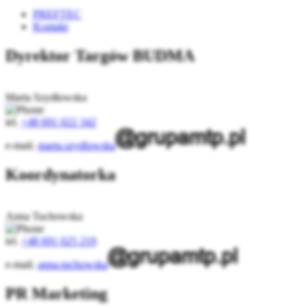
PREFTEC
Kontakt
Dyrektor Targów BUDMA
Marta Szydłowska
tel.
+48 691 022 342
e-mail.
marta.szydlowska
Koordynatorka
Anna Tuchowska
tel.
+48 691 025 219
e-mail.
anna.tuchowska
PR Marketing