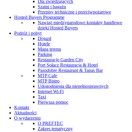
Dla zwiedzających
Szatni i bagażu
Przepisy techniczne i przeciwpożarowe
Hosted Buyers Programme
Nawiąż międzynarodowe kontakty handlowe
dzięki Hosted Buyers
Podróż i pobyt
Dojazd
Hotele
Mapa terenu
Parking
Restauracje Garden City
Port Sołacz Restauracja & Hotel
Pasodobre Restaurant & Tapas Bar
MTP Cafe
MTP Bistro
Udogodnienia dla niepełnosprawnych
Internet Wi-Fi
Taxi
Pierwsza pomoc
Kontakt
Aktualności
O wydarzeniu
O PREFTEC
Zakres tematyczny