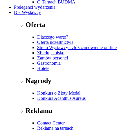
O Targach BUDMA
Prelegenci wydarzenia
Dla Wystawcy
Oferta
Dlaczego warto?
Oferta uczestnictwa
Strefa Wystawcy - złóż zamówienie on-line
Zbuduj stoisko
Zamów personel
Gastronomia
Hotele
Nagrody
Konkurs o Złoty Medal
Konkurs Acanthus Aureus
Reklama
Contact Center
Reklama na targach