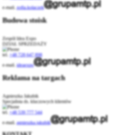
e-mail.
zofia.kolaczek
Budowa stoisk
Zespół Idea Expo
DZIAŁ SPRZEDAŻY
tel.
+48 728 647 898
e-mail.
ideaexpo
Reklama na targach
Agnieszka Jakubik
Specjalista ds. kluczowych klientów
tel.
+48 539 777 544
e-mail.
agnieszka.jakubik
KONTAKT