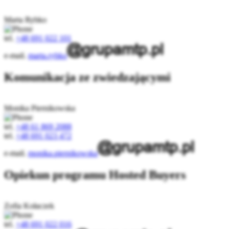
Marta Rybko
tel.
+48 691 022 101
e-mail.
marta.rybko
Komunikacja ze zwiedzającymi
Monika Piernikowska
tel.
+48 61 869 2088
tel.
+48 691 023 472
e-mail.
monika.piernikowska
Opiekun programu Hosted Buyers
Zofia Kołaczek
tel.
+48 691 022 016