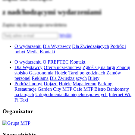
z nadchodzącymi wydarzeniami
Zapisz się do naszego newslettera
Wyślij
O wydarzeniu
Dla Wystawcy
Dla Zwiedzających
Podróż i
pobyt
Media
Kontakt
O wydarzeniu
O PREFTEC
Kontakt
Dla Wystawcy
Oferta uczestnictwa
Zgłoś się na targi
Zbuduj
stoisko
Gastronomia
Hotele
Targi po godzinach
Zamów
personel
Reklama
Dla Zwiedzających
Bilety
Podróż i pobyt
Dojazd
Hotele
Mapa terenu
Parking
Restauracje Garden City
MTP Cafe
MTP Bistro
Bankomaty
na targach
Udogodnienia dla niepełnosprawnych
Internet Wi-
Fi
Taxi
Organizator
Nasze obiekty