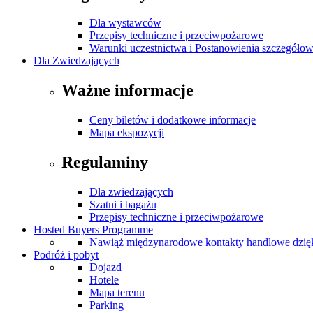
Dla wystawców
Przepisy techniczne i przeciwpożarowe
Warunki uczestnictwa i Postanowienia szczegóło
Dla Zwiedzających
Ważne informacje
Ceny biletów i dodatkowe informacje
Mapa ekspozycji
Regulaminy
Dla zwiedzających
Szatni i bagażu
Przepisy techniczne i przeciwpożarowe
Hosted Buyers Programme
Nawiąż międzynarodowe kontakty handlowe dzię
Podróż i pobyt
Dojazd
Hotele
Mapa terenu
Parking