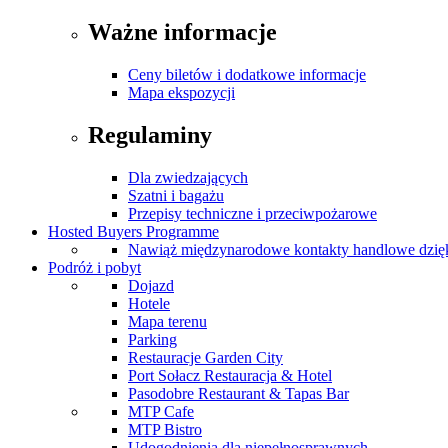
Ważne informacje
Ceny biletów i dodatkowe informacje
Mapa ekspozycji
Regulaminy
Dla zwiedzających
Szatni i bagażu
Przepisy techniczne i przeciwpożarowe
Hosted Buyers Programme
Nawiąż międzynarodowe kontakty handlowe dzię
Podróż i pobyt
Dojazd
Hotele
Mapa terenu
Parking
Restauracje Garden City
Port Sołacz Restauracja & Hotel
Pasodobre Restaurant & Tapas Bar
MTP Cafe
MTP Bistro
Udogodnienia dla niepełnosprawnych