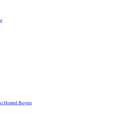
we
ki Hosted Buyers