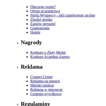
Dlaczego warto?
Oferta uczestnictwa
Strefa Wystawcy - złóż zamówienie on-line
Zbuduj stoisko
Zamów personel
Gastronomia
Hotele
Nagrody
Konkurs o Złoty Medal
Konkurs Acanthus Aureus
Reklama
Contact Center
Reklama na targach
Miejski outdoor
Reklama w internecie
Centrum wysyłkowe
Regulaminy