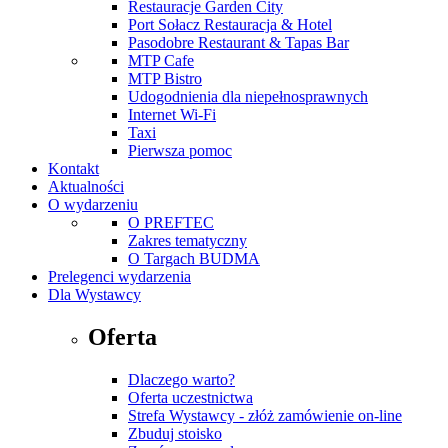
Restauracje Garden City
Port Sołacz Restauracja & Hotel
Pasodobre Restaurant & Tapas Bar
MTP Cafe
MTP Bistro
Udogodnienia dla niepełnosprawnych
Internet Wi-Fi
Taxi
Pierwsza pomoc
Kontakt
Aktualności
O wydarzeniu
O PREFTEC
Zakres tematyczny
O Targach BUDMA
Prelegenci wydarzenia
Dla Wystawcy
Oferta
Dlaczego warto?
Oferta uczestnictwa
Strefa Wystawcy - złóż zamówienie on-line
Zbuduj stoisko